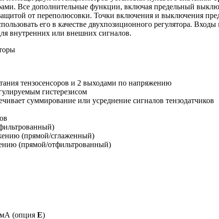
рами. Все дополнительные функции, включая предельный выклю
ащитой от переполюсовки. Точки включения и выключения пред
спользовать его в качестве двухпозиционного регулятора. Входы
для внутренних или внешних сигналов.
тания тензосенсоров и 2 выходами по напряжению
егулируемым гистерезисом
чивает суммирование или усреднение сигналов тензодатчиков
ров
тфильтрованный)
яжению (прямой/сглаженный)
жению (прямой/отфильтрованный)
 мА (опция
E
)