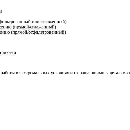
ра
тфильтрованный или сглаженный)
яжению (прямой/сглаженный)
жению (прямой/отфильтрованный)
атчиками
 работы в экстремальных условиях и с вращающимися деталям