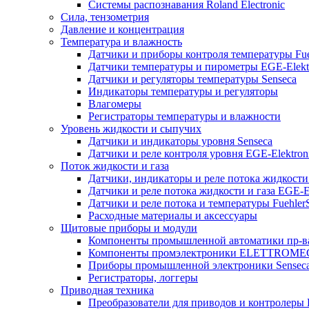
Системы распознавания Roland Electronic
Сила, тензометрия
Давление и концентрация
Температура и влажность
Датчики и приборы контроля температуры Fue
Датчики температуры и пирометры EGE-Elekt
Датчики и регуляторы температуры Senseca
Индикаторы температуры и регуляторы
Влагомеры
Регистраторы температуры и влажности
Уровень жидкости и сыпучих
Датчики и индикаторы уровня Senseca
Датчики и реле контроля уровня EGE-Elektron
Поток жидкости и газа
Датчики, индикаторы и реле потока жидкости
Датчики и реле потока жидкости и газа EGE-El
Датчики и реле потока и температуры Fuehler
Расходные материалы и аксессуары
Щитовые приборы и модули
Компоненты промышленной автоматики пр-ва
Компоненты промэлектроники ELETTROM
Приборы промышленной электроники Sensec
Регистраторы, логгеры
Приводная техника
Преобразователи для приводов и контролеры 