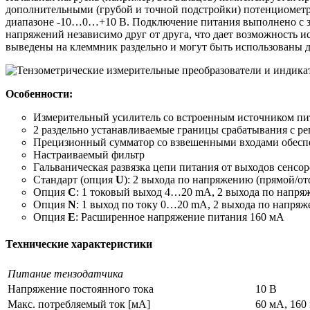
дополнительными (грубой и точной подстройки) потенциомет
диапазоне -10…0…+10 В. Подключение питания выполнено с з
напряжений независимо друг от друга, что дает возможность и
выведены на клеммник раздельно и могут быть использованы 
Особенности:
Измерительный усилитель со встроенным источником пи
2 раздельно устанавливаемые границы срабатывания с р
Прецизионный сумматор со взвешенными входами обеспе
Настраиваемый фильтр
Гальваническая развязка цепи питания от выходов сенсо
Стандарт (опция
U
): 2 выхода по напряжению (прямой/о
Опция
C
: 1 токовый выход 4…20 mA, 2 выхода по напр
Опция
N
: 1 выход по току 0…20 mA, 2 выхода по напря
Опция
Е
: Расширенное напряжение питания 160 мА
Технические характеристики
Питание тензодатчика
Напряжение постоянного тока
10 В
Макс. потребляемый ток [мА]
60 мА, 160