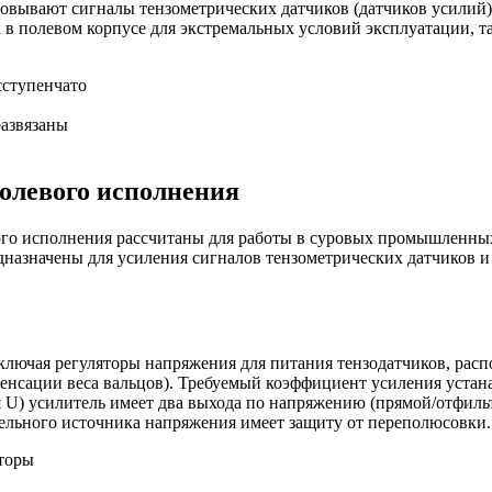
вывают сигналы тензометрических датчиков (датчиков усилий
в полевом корпусе для экстремальных условий эксплуатации, та
сступенчато
развязаны
олевого исполнения
ого исполнения рассчитаны для работы в суровых промышленных
едназначены для усиления сигналов тензометрических датчиков
ключая регуляторы напряжения для питания тензодатчиков, рас
енсации веса вальцов). Требуемый коэффициент усиления устан
 U) усилитель имеет два выхода по напряжению (прямой/отфиль
ельного источника напряжения имеет защиту от переполюсовки.