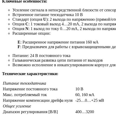
Ключевые особенности:
Усиление сигнала в непосредственной близости от сенсо
Встроенное питание тензодатчика 10 В
Стандарт (опция
U
): 2 выхода по напряжению (прямой/о
Опция
C
: 1 токовый выход 4…20 mA, 2 выхода по напр
Опция
N
: 1 выход по току 0…20 mA, 2 выхода по напря
Расширенные опции:
Е
: Расширенное напряжение питания 160 мА
F
: Предназначен для работы с взрывозащищенными д
Питание: 24 В постоянного тока
Гальваническая развязка цепи питания от выходов
Возможно исполнение в инкапсулированном корпусе для
Технические характеристики:
Питание тензодатчика
Напряжение постоянного тока
10 В
Макс. потребляемый ток
60, 160 мА
Напряжение компенсации дрейфа нуля
-25…0…+25 мВ
Общее усиление
Диапазон регулирования [В/В]
400…3200