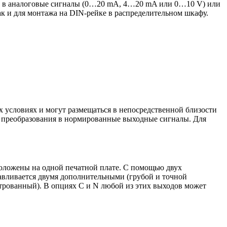
) в аналоговые сигналы (0…20 mA, 4…20 mA или 0…10 V) или
к и для монтажа на DIN-рейке в распределительном шкафу.
 условиях и могут размещаться в непосредственной близости
 и преобразования в нормированные выходные сигналы. Для
положены на одной печатной плате. С помощью двух
авливается двумя дополнительными (грубой и точной
трованный). В опциях C и N любой из этих выходов может