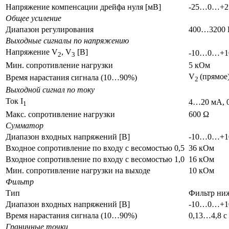
Напряжение компенсации дрейфа нуля [мВ]
-25…0…+2
Общее усиление
Диапазон регулирования
400…3200 
Выходные сигналы по напряжению
Напряжение V
, V
[В]
-10…0…+1
2
3
Мин. сопротивление нагрузки
5 кОм
V
(прямое
Время нарастания сигнала (10…90%)
2
Выходной сигнал по току
Ток I
4…20 мА, 
1
Макс. сопротивление нагрузки
600 Ω
Сумматор
Диапазон входных напряжений [В]
-10…0…+1
Входное сопротивление по входу с весомостью 0,5
36 кОм
Входное сопротивление по входу с весомостью 1,0
16 кОм
Мин. сопротивление нагрузки на выходе
10 кОм
Фильтр
Тип
Фильтр ниж
Диапазон входных напряжений [В]
-10…0…+1
Время нарастания сигнала (10…90%)
0,13…4,8 c
Граничные точки