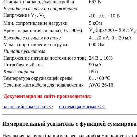
Стандартная заводская настройка
667 В
Выходные сигналы по напряжению
Напряжение V
, V
-10…0…+10 В
2
3
Мин. сопротивление нагрузки
5 кОм
V
(прямое) – 5 мс; V
Время нарастания сигнала (10…90%)
2
3
Выходные сигналы по току
4…20 мА, 0…20 мА
Макс. сопротивление нагрузки
600 Ом
Питание усилителя
Напряжение питания постоянного тока
24 В ± 10%
Потребляемый ток
90 мА
Класс защиты
IP65
Температура окружающей среды
0…+60 °C
Сечение жил кабеля для подключения
AWG 26-16
Документация на сайте производителя:
на английском языке >>
на немецком языке >>
Измерительный усилитель с функцией суммиров
Начальная нагрузка (например, вес вальцов) компенсируется 