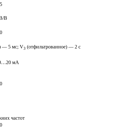
5
В/В
0
) — 5 мс; V
(отфильтрованное) — 2 с
3
0…20 мА
0
них частот
0