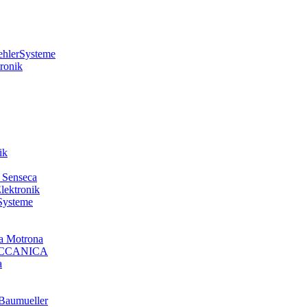
hlerSysteme
ronik
ik
 Senseca
ektronik
Systeme
 Motrona
ECCANICA
a
Baumueller