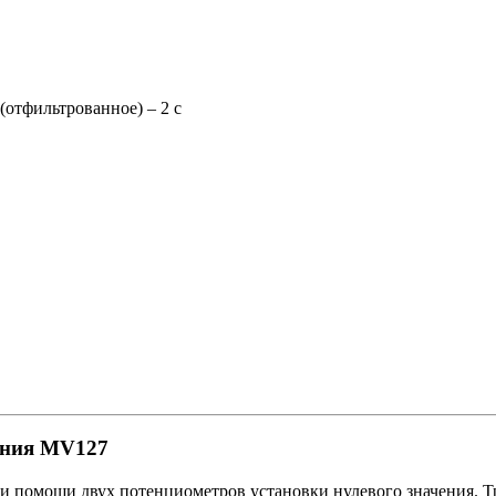
(отфильтрованное) – 2 с
ания MV127
при помощи двух потенциометров установки нулевого значения. 