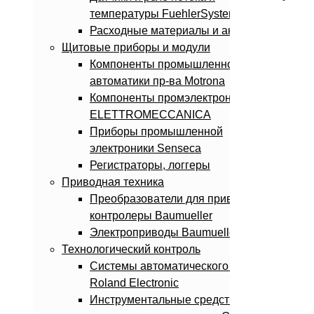
температуры FuehlerSysteme
MegaSensor GmbH
Расходные материалы и аксессуары
Impressum / Наши реквизиты
Политика конфиденциальности
Щитовые приборы и модули
Datenschutz
Компоненты промышленной
автоматики пр-ва Motrona
Компоненты промэлектроники
Контакт
ELETTROMECCANICA
+7 (7172) 76-02-89 (Постсоветские страны)
+380 (44) 300-00-95 (Украина)
Приборы промышленной
+49 (221) 989-45-95 (Центральный склад)
электроники Senseca
Email: info@megasensor.com
Регистраторы, логгеры
Интернет
Приводная техника
www.megasensor.de
Преобразователи для приводов и
www.megasensor.ru
контролеры Baumueller
www.megasensor.by
www.megasensor.kz
Электроприводы Baumueller
www.megasensor.com.ua
Технологический контроль
Системы автоматического контроля
Roland Electronic
Инструментальные средства и