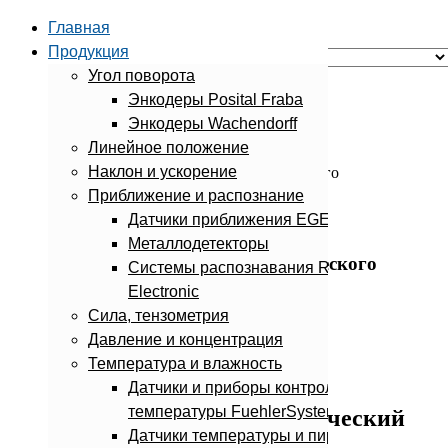
Главная
Продукция
Угол поворота
Search
Энкодеры Posital Fraba
Энкодеры Wachendorff
Главная
Линейное положение
Информационный раздел
Наклон и ускорение
Принцип действия кондуктометрического
инклинометра
Приближение и распознание
Датчики приближения EGE-Elektronik
Металлодетекторы
Принцип действия кондуктометрического
Системы распознавания Roland
инклинометра
Electronic
Сила, тензометрия
Давление и концентрация
Описание принципа работы жидкостного
Температура и влажность
кондуктометрического инклинометра.
Датчики и приборы контроля
температуры FuehlerSysteme
Как работает кондуктометрический
Датчики температуры и пирометры
инклинометр