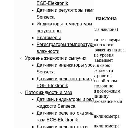
EGE-Elektronik
Датчики и регуляторы температуры
Устройство и принцип действия
Senseca
кондуктометрического датчика угла наклона
Индикаторы температуры и
Кондуктометрический инклинометр (датчик угла наклона)
регуляторы
состоит из резервуара частично наполненного
Влагомеры
электропроводящей жидкостью. В нижней части резервуара
Регистраторы температуры и
нанесены электроды, расположенные параллельно к оси
наклона датчика. При подаче переменного напряжения на два
влажности
электрода возникает рассеянное поле. Снижение уровня
Уровень жидкости и сыпучих
жидкости, возникающее при наклоне датчика, вызывает
Датчики и индикаторы уровня
«стягивание» (редуцирование) этого поля. Это, в свою
очередь, вызывает пропорциональное уровню жидкости
Senseca
изменение электрического сопротивления электролита,
Датчики и реле контроля уровня
обладающего постоянным электропроводящим свойством.
EGE-Elektronik
Расположив в нижней части в правой и левой половине
резервуара две пары электродов представляется возможным,
Поток жидкости и газа
благодаря известному дифференциальному принципу
Датчики, индикаторы и реле потока
измерения, обеспечивать на выходе датчика знакозависимый
жидкости Senseca
сигнал пропорциональный углу наклона.
Датчики и реле потока жидкости и
газа EGE-Elektronik
Датчики и реле потока и