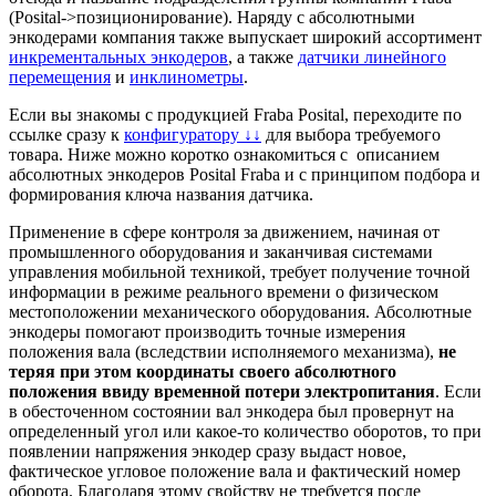
(Posital->позиционирование). Наряду с абсолютными
энкодерами компания также выпускает широкий ассортимент
инкрементальных энкодеров
, а также
датчики линейного
перемещения
и
инклинометры
.
Если вы знакомы с продукцией Fraba Posital, переходите по
ссылке сразу к
конфигуратору ↓↓
для выбора требуемого
товара. Ниже можно коротко ознакомиться с описанием
абсолютных энкодеров Posital Fraba и с принципом подбора и
формирования ключа названия датчика.
Применение в сфере контроля за движением, начиная от
промышленного оборудования и заканчивая системами
управления мобильной техникой, требует получение точной
информации в режиме реального времени о физическом
местоположении механического оборудования. Абсолютные
энкодеры помогают производить точные измерения
положения вала (вследствии исполняемого механизма),
не
теряя при этом координаты своего абсолютного
положения ввиду временной потери электропитания
. Если
в обесточенном состоянии вал энкодера был провернут на
определенный угол или какое-то количество оборотов, то при
появлении напряжения энкодер сразу выдаст новое,
фактическое угловое положение вала и фактический номер
оборота. Благодаря этому свойству не требуется после