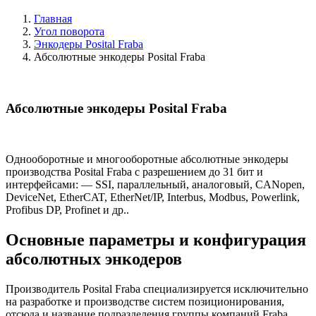
Главная
Угол поворота
Энкодеры Posital Fraba
Абсолютные энкодеры Posital Fraba
Абсолютные энкодеры Posital Fraba
Однооборотные и многооборотные абсолютные энкодеры
производства Posital Fraba с разрешением до 31 бит и
интерфейсами: — SSI, параллельный, аналоговый, CANopen,
DeviceNet, EtherCAT, EtherNet/IP, Interbus, Modbus, Powerlink,
Profibus DP, Profinet и др..
Основные параметры и конфигурация
абсолютных энкодеров
Производитель Posital Fraba специализируется исключительно
на разработке и производстве систем позиционирования,
отсюда и название подразделения группы компаний Fraba