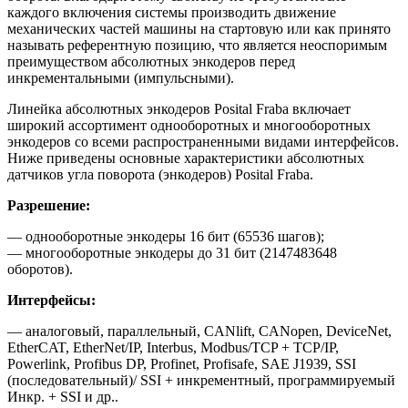
каждого включения системы производить движение
механических частей машины на стартовую или как принято
называть референтную позицию, что является неоспоримым
преимуществом абсолютных энкодеров перед
инкрементальными (импульсными).
Линейка абсолютных энкодеров Posital Fraba включает
широкий ассортимент однооборотных и многооборотных
энкодеров со всеми распространенными видами интерфейсов.
Ниже приведены основные характеристики абсолютных
датчиков угла поворота (энкодеров) Posital Fraba.
Разрешение:
— однооборотные энкодеры 16 бит (65536 шагов);
— многооборотные энкодеры до 31 бит (2147483648
оборотов).
Интерфейсы:
— аналоговый, параллельный, CANlift, CANopen, DeviceNet,
EtherCAT, EtherNet/IP, Interbus, Modbus/TCP + TCP/IP,
Powerlink, Profibus DP, Profinet, Profisafe, SAE J1939, SSI
(последовательный)/ SSI + инкрементный, программируемый
Инкр. + SSI и др..