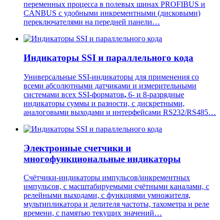
переменных процесса в полевых шинах PROFIBUS и
CANBUS с удобными инкрементными (дисковыми)
переключателями на передней панели…
Индикаторы SSI и параллельного кода
Универсальные SSI-индикаторы для применения со
всеми абсолютными датчиками и измерительными
системами всех SSI-форматов
,
6- и 8-разрядные
индикаторы суммы и разности,
с дискретными,
аналоговыми выходами и интерфейсами RS232/RS485…
Электронные счетчики и
многофункциональные индикаторы
Счётчики-индикаторы импульсов/инкрементных
импульсов, с масштабируемыми счётными каналами, с
релейными выходами, с функциями умножителя,
мультипликатора и делителя частоты, тахометра и реле
времени, с памятью текущих значений…