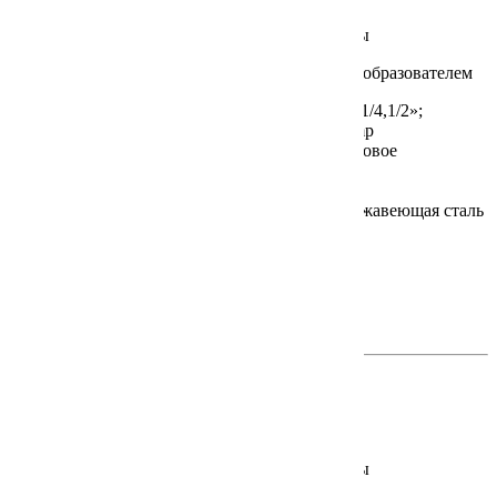
Преобразователь — сигнализатор температуры
Подключение к процессу:
Внешняя резьба G 1/4,1/2»;
Накидная гайка G 3/4»; Подключение Tri-Clamp
Тип датчика / Предел измерения,°C:
Платиновое
термосопротивление / -20…+100
Выходной сигнал:
4…20 мА / 0…10 В
Материал датчика / Монтажная длина:
Нержавеющая сталь
/ 50, 100, 150, 200 мм
Класс защиты:
IP67
Документация на сайте производителя
на английском >>
на немецком >>
OMNI-T
В настоящее время не поставляется
Преобразователь — сигнализатор температуры