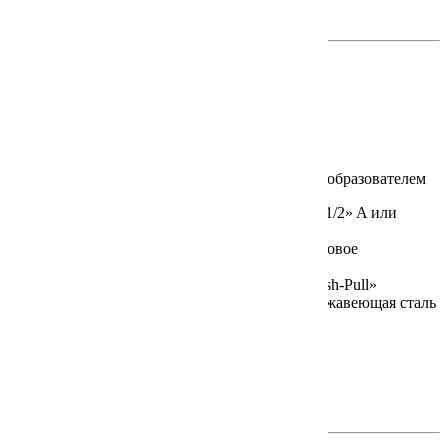
на английском >>
на немецком >>
LABO-TO12-S (ETK12-S)
В настоящее время не поставляется
Сигнализатор температуры
Подключение к процессу:
Внешняя резьба G 1/2» A или
M12x1,5
Тип датчика / Предел измерения,°C:
Платиновое
термосопротивление / -20…+100
Выходной сигнал:
Транзисторный выход «Push-Pull»
Материал датчика / Монтажная длина:
Нержавеющая сталь
/ 123, 173, 223 мм
Класс защиты:
IP67
Документация на сайте производителя
на английском >>
на немецком >>