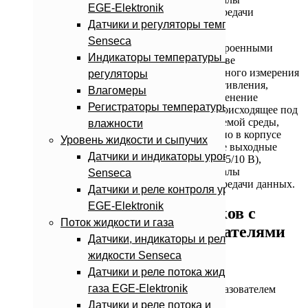
EGE-Elektronik
промышленной частоты для беспроводной передачи
Датчики и регуляторы температуры
измеренных данных.
Senseca
Широкий выбор датчиков температуры со встроенными
Индикаторы температуры и
измерительными преобразователями. В качестве
чувствительных элементов для непосредственного измерения
регуляторы
температуры среды применяются термосопротивления,
Влагомеры
термоэлементы и инфракрасные датчики. Изменение
Регистраторы температуры и
характеристик чувствительных элементов, происходящее под
воздействием изменения температуры измеряемой среды,
влажности
преобразуется расположенной непосредственно в корпусе
Уровень жидкости и сыпучих
датчика электроникой в линейные аналоговые выходные
Датчики и индикаторы уровня
сигналы тока (0/4…20 мА), напряжения (0/2…5/10 В),
частотные сигналы (0…2 кГц) или радиосигналы
Senseca
промышленной частоты для беспроводной передачи данных.
Датчики и реле контроля уровня
EGE-Elektronik
Основные параметры датчиков с
Поток жидкости и газа
измерительными преобразователями
Датчики, индикаторы и реле потока
жидкости Senseca
GTMU
Датчики и реле потока жидкости и
газа EGE-Elektronik
Датчик температуры с измерительным преобразователем
Датчики и реле потока и