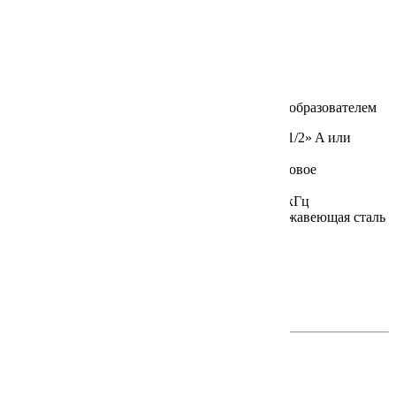
LABO-TO12-I/U/F (ETK12-I/U/F)
В настоящее время не поставляется
Преобразователь температуры
Подключение к процессу:
Внешняя резьба G 1/2» A или
M12x1,5
Тип датчика / Предел измерения,°C:
Платиновое
термосопротивление / 0…+100
Выходной сигнал:
4…20 мА / 0…10 В / 0…2 кГц
Материал датчика / Монтажная длина:
Нержавеющая сталь
/ 123, 173, 223 мм
Класс защиты:
IP67
Документация на сайте производителя
на английском >>
на немецком >>
FLEX-T
В настоящее время не поставляется