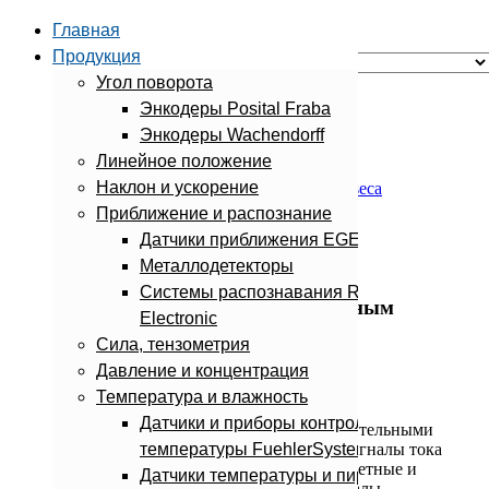
Главная
Продукция
Угол поворота
Search
Энкодеры Posital Fraba
Энкодеры Wachendorff
Главная
Линейное положение
Температура и влажность
Наклон и ускорение
Датчики и регуляторы температуры Senseca
Датчики температуры с измерительным
Приближение и распознание
преобразователем
Датчики приближения EGE-Elektronik
Металлодетекторы
Системы распознавания Roland
Датчики температуры с измерительным
Electronic
преобразователем
Сила, тензометрия
Давление и концентрация
Температура и влажность
Датчики и приборы контроля
Датчики температуры со встроенными измерительными
температуры FuehlerSysteme
преобразователями в аналоговые выходные сигналы тока
(0/4…20 мА), напряжения (0/2…5/10 В), дискретные и
Датчики температуры и пирометры
частотные сигналы (0…2 кГц) или радиосигналы