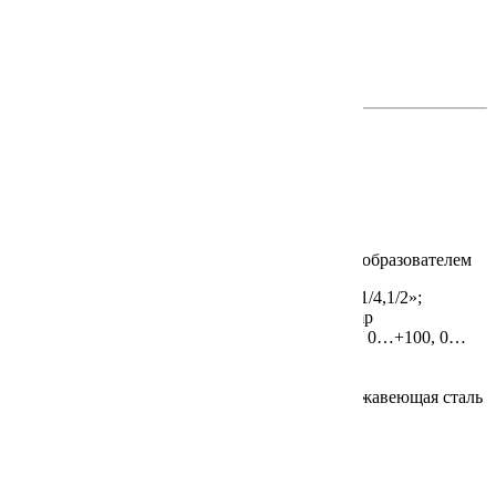
Класс защиты:
—
Документация на сайте производителя
на английском >>
на немецком >>
ETS
В настоящее время не поставляется
Преобразователь температуры
Подключение к процессу:
Внешняя резьба G 1/4,1/2»;
Накидная гайка G 3/4»; Подключение Tri-Clamp
Тип датчика / Предел измерения,°C:
Pt1000 / 0…+100, 0…
+200
Выходной сигнал:
4…20 мА
Материал датчика / Монтажная длина:
Нержавеющая сталь
/ 50, 100, 150, 200 мм
Класс защиты:
IP65/IP67
Документация на сайте производителя