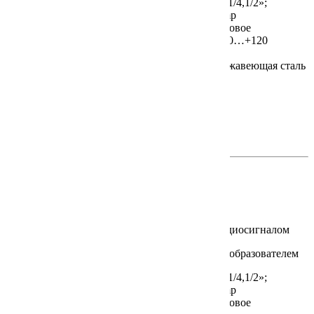
Подключение к процессу:
Внешняя резьба G 1/4,1/2»;
Накидная гайка G 3/4»; Подключение Tri-Clamp
Тип датчика / Предел измерения,°C:
Платиновое
термосопротивление / -20…+80, -20…+100, -20…+120
Выходной сигнал:
4…20 мА
Материал датчика / Монтажная длина:
Нержавеющая сталь
/ 50, 100, 150, 200 мм
Класс защиты:
IP65
Документация на сайте производителя
на английском >>
на немецком >>
RF1-T
В настоящее время не поставляется
Преобразователь температуры с выходным радиосигналом
Подключение к процессу:
Внешняя резьба G 1/4,1/2»;
Накидная гайка G 3/4»; Подключение Tri-Clamp
Тип датчика / Предел измерения,°C:
Платиновое