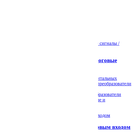
Документация на сайте производителя
на английском >>
на немецком >>
Сопутствующие товары и статьи
Преобразователи частота / аналоговые
сигналы / RS232/RS485
Преобразователи импульсных / инкрементальных
сигналов в аналоговые и RS232/RS485, преобразователи
аналоговых сигналов в частотный, SSI,
инкрементальный и RS232/RS485, преобразователи
синус-косинусных сигналов в аналоговые и
RS232/RS485…
Индикаторы процесса с аналоговым входом