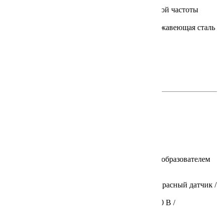
термосопротивление / -20…+100
Выходной сигнал:
Радиосигнал промышленной частоты
868,9 МГц
Материал датчика / Монтажная длина:
Нержавеющая сталь
/ 50, 100, 150, 200 мм
Класс защиты:
IP67
Документация на сайте производителя
на английском >>
на немецком >>
IR-CT 20
В настоящее время не поставляется
Инфракрасный измеритель температуры
Подключение к процессу:
Бесконтактный
Тип датчика / Предел измерения,°C:
Инфракрасный датчик /
-50…+975
Выходной сигнал:
0/4…20 мА / 0…5 В / 0…10 В /
Температурный сигнал градуировок J или K
Класс защиты:
IP65 (NEMA-4)