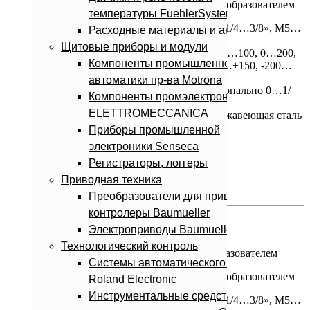
температуры FuehlerSysteme
Подключение к процессу:
Внешняя резьба G 1/4…3/8», M5…
Расходные материалы и аксессуары
12
Щитовые приборы и модули
Тип датчика / Предел измерения,°C:
Pt100/ 0…100, 0…200,
Компоненты промышленной
-50…+50, -50…+150 K (NiCr-Ni) / 0…100, -50…+150, -200…
+300, 0…600, 0…1150
автоматики пр-ва Motrona
Выходной сигнал:
Стандарт 4…20 мА; Опционально 0…1/
Компоненты промэлектроники
0…2/ 0…5/ 0…10 В
ELETTROMECCANICA
Материал датчика / Монтажная длина:
Нержавеющая сталь
/ 50, 100 мм
Приборы промышленной
Класс защиты:
IP65
электроники Senseca
Регистраторы, логгеры
Документация на сайте производите
Приводная техника
на английском >>
на немецком >>
Преобразователи для приводов и
контролеры Baumueller
GTMU-MP
Электроприводы Baumueller
Технологический контроль
Датчик температуры с измерительным преобразователем
Системы автоматического контроля
Roland Electronic
Инструментальные средства и
Подключение к процессу:
Внешняя резьба G 1/4…3/8», M5…