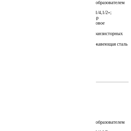
Подключение к процессу:
Внешняя резьба G 1/4,1/2»;
Накидная гайка G 3/4»; Подключение Tri-Clamp
Тип датчика / Предел измерения,°C:
Платиновое
термосопротивление / -20…+100
Выходной сигнал:
0/4…20 мА, 0/2…10 В, 2 транзисторных
выхода «Push_Pull»
Материал датчика / Монтажная длина:
Нержавеющая сталь
/ 50, 100, 150, 200 мм
Класс защиты:
IP67
Документация на сайте производителя
на английском >>
на немецком >>
ETSD
В настоящее время не поставляется
Преобразователь разности температур